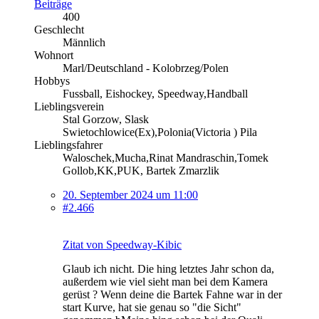
Beiträge
400
Geschlecht
Männlich
Wohnort
Marl/Deutschland - Kolobrzeg/Polen
Hobbys
Fussball, Eishockey, Speedway,Handball
Lieblingsverein
Stal Gorzow, Slask
Swietochlowice(Ex),Polonia(Victoria ) Pila
Lieblingsfahrer
Waloschek,Mucha,Rinat Mandraschin,Tomek
Gollob,KK,PUK, Bartek Zmarzlik
20. September 2024 um 11:00
#2.466
Zitat von Speedway-Kibic
Glaub ich nicht. Die hing letztes Jahr schon da,
außerdem wie viel sieht man bei dem Kamera
gerüst ? Wenn deine die Bartek Fahne war in der
start Kurve, hat sie genau so "die Sicht"