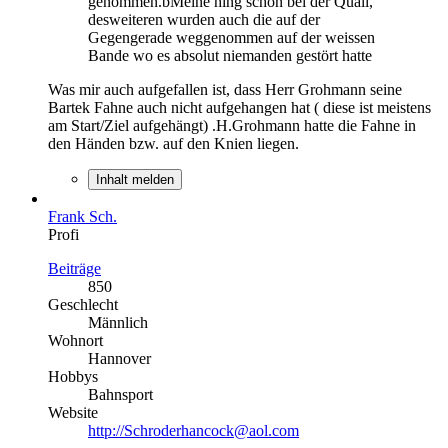
genommen.bMeine hing schon bei der Quali,
desweiteren wurden auch die auf der
Gegengerade weggenommen auf der weissen
Bande wo es absolut niemanden gestört hatte
Was mir auch aufgefallen ist, dass Herr Grohmann seine
Bartek Fahne auch nicht aufgehangen hat ( diese ist meistens
am Start/Ziel aufgehängt) .H.Grohmann hatte die Fahne in
den Händen bzw. auf den Knien liegen.
Inhalt melden
Frank Sch.
Profi
Beiträge
850
Geschlecht
Männlich
Wohnort
Hannover
Hobbys
Bahnsport
Website
http://Schroderhancock@aol.com