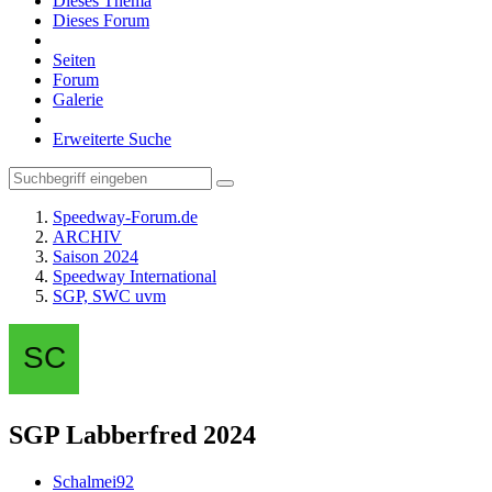
Dieses Thema
Dieses Forum
Seiten
Forum
Galerie
Erweiterte Suche
Speedway-Forum.de
ARCHIV
Saison 2024
Speedway International
SGP, SWC uvm
SGP Labberfred 2024
Schalmei92