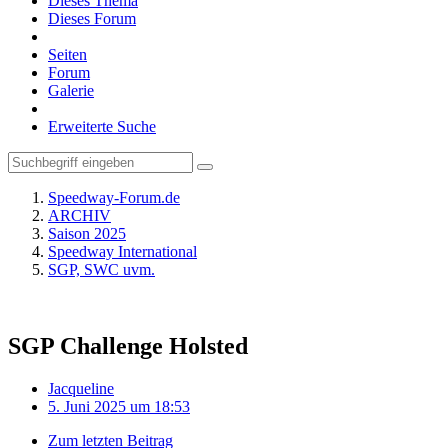
Dieses Thema
Dieses Forum
Seiten
Forum
Galerie
Erweiterte Suche
Speedway-Forum.de
ARCHIV
Saison 2025
Speedway International
SGP, SWC uvm.
SGP Challenge Holsted
Jacqueline
5. Juni 2025 um 18:53
Zum letzten Beitrag