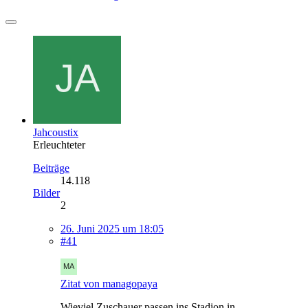
Jahcoustix
Erleuchteter
Beiträge
14.118
Bilder
2
26. Juni 2025 um 18:05
#41
Zitat von managopaya
Wieviel Zuschauer passen ins Stadion in