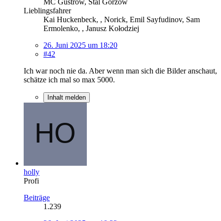
MC Güstrow, Stal Gorzow
Lieblingsfahrer
Kai Huckenbeck, , Norick, Emil Sayfudinov, Sam
Ermolenko, , Janusz Kołodziej
26. Juni 2025 um 18:20
#42
Ich war noch nie da. Aber wenn man sich die Bilder anschaut,
schätze ich mal so max 5000.
Inhalt melden
holly
Profi
Beiträge
1.239