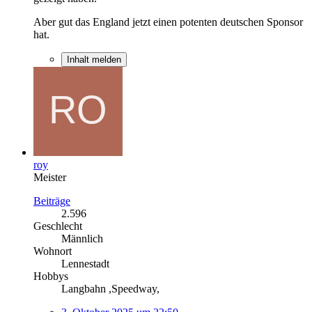
Aber gut das England jetzt einen potenten deutschen Sponsor
hat.
Inhalt melden
roy
Meister
Beiträge
2.596
Geschlecht
Männlich
Wohnort
Lennestadt
Hobbys
Langbahn ,Speedway,