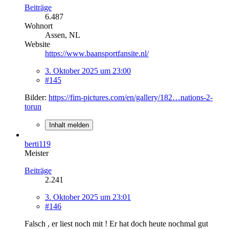
Beiträge
6.487
Wohnort
Assen, NL
Website
https://www.baansportfansite.nl/
3. Oktober 2025 um 23:00
#145
Bilder:
https://fim-pictures.com/en/gallery/182…nations-2-
torun
Inhalt melden
berti119
Meister
Beiträge
2.241
3. Oktober 2025 um 23:01
#146
Falsch , er liest noch mit ! Er hat doch heute nochmal gut