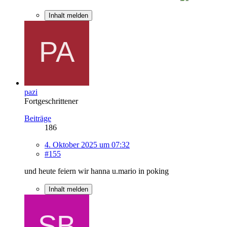
Inhalt melden
pazi
Fortgeschrittener
Beiträge
186
4. Oktober 2025 um 07:32
#155
und heute feiern wir hanna u.mario in poking
Inhalt melden