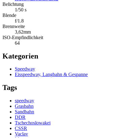
Belichtung
1/50 s
Blende
f/1.8
Brennweite
3,62mm
ISO-Empfindlichkeit
64
Kategorien
Speedway
Eisspeedway, Langbahn & Gespanne
Tags
speedway
Grasbahn
Sandbahn
DDR
Tschechoslowakei
CSSR
Vaclav