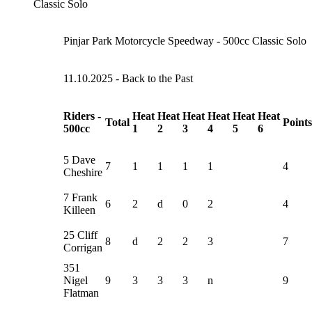
Classic Solo
Pinjar Park Motorcycle Speedway - 500cc Classic Solo
11.10.2025 - Back to the Past
Riders -
Heat
Heat
Heat
Heat
Heat
Heat
Total
Points
500cc
1
2
3
4
5
6
5 Dave
7
1
1
1
1
4
Cheshire
7 Frank
6
2
d
0
2
4
Killeen
25 Cliff
8
d
2
2
3
7
Corrigan
351
Nigel
9
3
3
3
n
9
Flatman