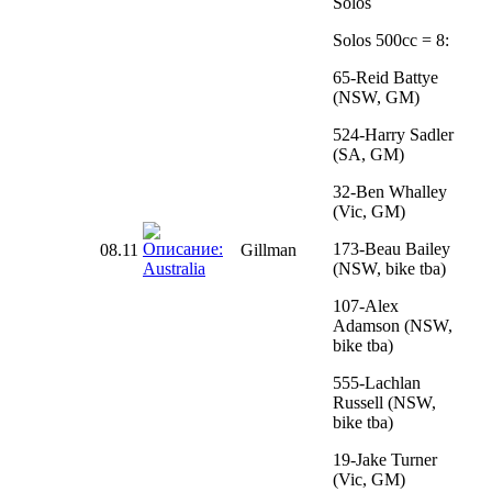
Solos
Solos 500cc = 8:
65-Reid Battye
(NSW, GM)
524-Harry Sadler
(SA, GM)
32-Ben Whalley
(Vic, GM)
173-Beau Bailey
08.11
Gillman
(NSW, bike tba)
107-Alex
Adamson (NSW,
bike tba)
555-Lachlan
Russell (NSW,
bike tba)
19-Jake Turner
(Vic, GM)