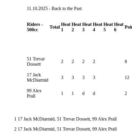
11.10.2025 - Back to the Past
Riders -
Heat
Heat
Heat
Heat
Heat
Heat
Total
Poi
500cc
1
2
3
4
5
6
51 Trevar
2
2
2
2
8
Dossett
17 Jack
3
3
3
3
12
McDiarmid
99 Alex
1
1
d
d
2
Prall
1 17 Jack McDiarmid, 51 Trevar Dossett, 99 Alex Prall
2 17 Jack McDiarmid, 51 Trevar Dossett, 99 Alex Prall