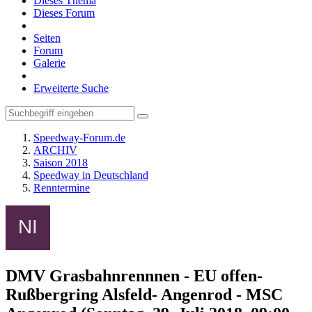
Dieses Thema
Dieses Forum
Seiten
Forum
Galerie
Erweiterte Suche
Speedway-Forum.de
ARCHIV
Saison 2018
Speedway in Deutschland
Renntermine
DMV Grasbahnrennnen - EU offen-
Rußbergring Alsfeld- Angenrod - MSC