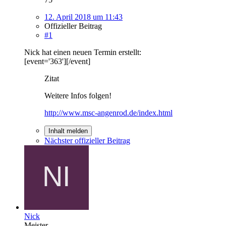
12. April 2018 um 11:43
Offizieller Beitrag
#1
Nick hat einen neuen Termin erstellt:
[event='363'][/event]
Zitat
Weitere Infos folgen!
http://www.msc-angenrod.de/index.html
Inhalt melden
Nächster offizieller Beitrag
Nick
Meister