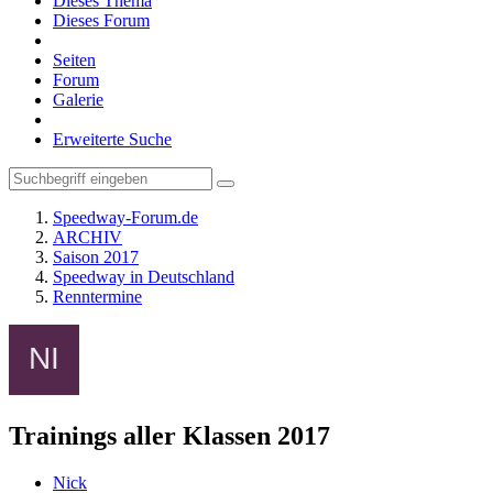
Dieses Thema
Dieses Forum
Seiten
Forum
Galerie
Erweiterte Suche
Speedway-Forum.de
ARCHIV
Saison 2017
Speedway in Deutschland
Renntermine
Trainings aller Klassen 2017
Nick