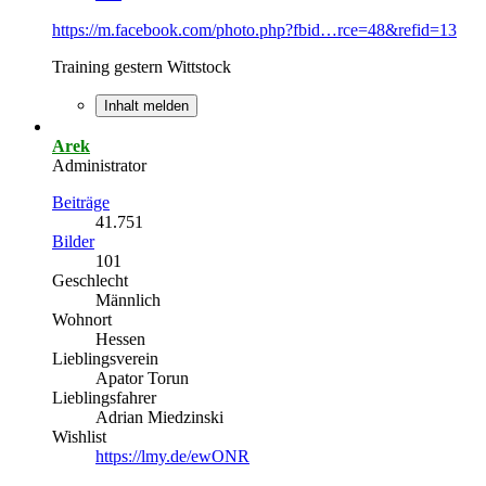
https://m.facebook.com/photo.php?fbid…rce=48&refid=13
Training gestern Wittstock
Inhalt melden
Arek
Administrator
Beiträge
41.751
Bilder
101
Geschlecht
Männlich
Wohnort
Hessen
Lieblingsverein
Apator Torun
Lieblingsfahrer
Adrian Miedzinski
Wishlist
https://lmy.de/ewONR